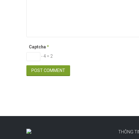
Captcha
*
- 4 = 2
THÔNG TI