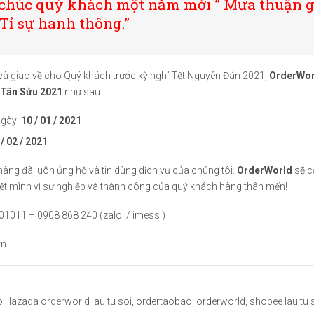
chúc quý khách một năm mới ” Mưa thuận g
 Tỉ sự hanh thông.”
à giao về cho Quý khách trước kỳ nghỉ Tết Nguyên Đán 2021,
OrderWor
Tân Sửu 2021
như sau :
ngày:
10 / 01 / 2021
 / 02 / 2021
àng đã luôn ủng hộ và tin dùng dịch vụ của chúng tôi.
OrderWorld
sẽ c
 hết mình vì sự nghiệp và thành công của quý khách hàng thân mến!
 701011 – 0908 868 240 (zalo / imess )
vn
oi
,
lazada orderworld lau tu soi
,
ordertaobao
,
orderworld
,
shopee lau tu 