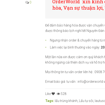
OrderWorld xin kính 
0
hòa, Vạn sự thuận lợi,
Để đảm bảo hàng hóa được vận chuyển v
được thông báo lịch nghỉ tết Nguyên Đán
Ngưng nhận order & chuyển hàng từ 
Làm việc lại bình thường vào ngày:
20
Một lần nữa xin được cám ơn quý khách h
không ngừng cải thiện dịch vụ và hỗ trợ
Mọi thông tin tư vấn order liên hệ : 0908
Email báo giá tư vấn : info@orderworld.
Like
528
Tags:
lẩu trùng khánh
,
Lẩu tự sôi
,
lautus