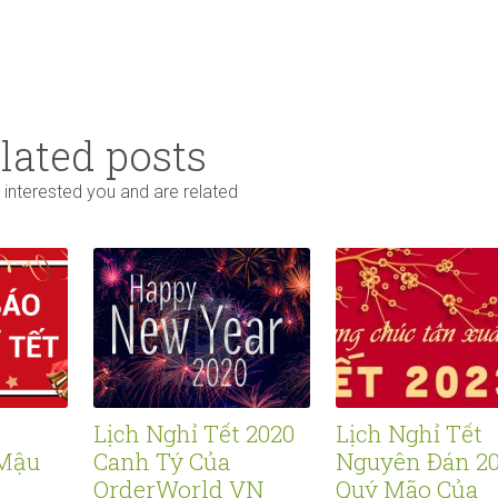
lated posts
 interested you and are related
Lịch Nghỉ Tết 2020
Lịch Nghỉ Tết
Mậu
Canh Tý Của
Nguyên Đán 2
OrderWorld VN
Quý Mão Của