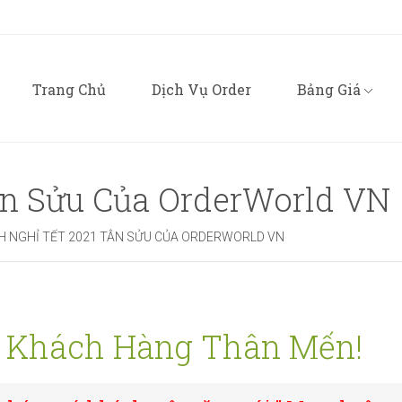
Trang Chủ
Dịch Vụ Order
Bảng Giá
Order Trọn Gói Th
ân Sửu Của OrderWorld VN
Order Trọn Gói Kg (
CH NGHỈ TẾT 2021 TÂN SỬU CỦA ORDERWORLD VN
Nạp Tiền Alipay / 
Vận chuyển hàng T
 Khách Hàng Thân Mến!