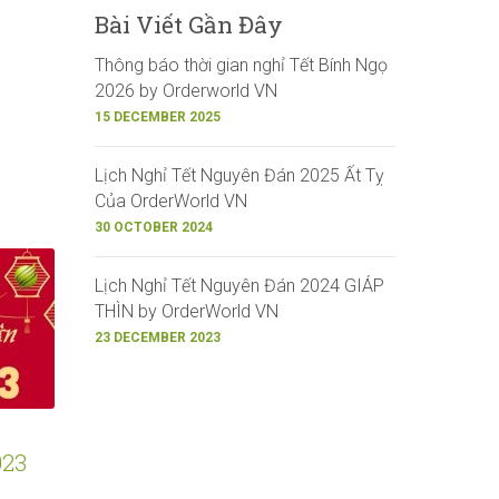
Bài Viết Gần Đây
Thông báo thời gian nghỉ Tết Bính Ngọ
2026 by Orderworld VN
15 DECEMBER 2025
Lịch Nghỉ Tết Nguyên Đán 2025 Ất Tỵ
Của OrderWorld VN
30 OCTOBER 2024
Lịch Nghỉ Tết Nguyên Đán 2024 GIÁP
THÌN by OrderWorld VN
23 DECEMBER 2023
Lịch Nghỉ Tết 2022
Update quyền lợ
023
Nhâm Dần Của
khách sĩ VIP or
OrderWorld VN
của OrderWorld