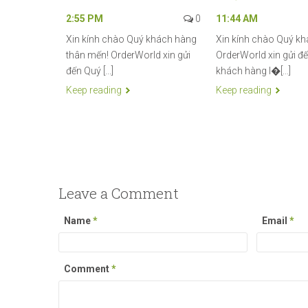
2:55 PM
0
11:44 AM
Xin kính chào Quý khách hàng
Xin kính chào Quý kh
thân mến! OrderWorld xin gửi
OrderWorld xin gửi đ
đến Quý [...]
khách hàng l�[...]
Keep reading
Keep reading
Leave a Comment
Name
*
Email
*
Comment
*