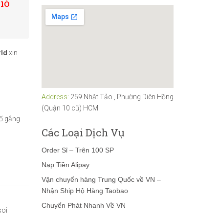
ió
ld
xin
Address:
259 Nhật Tảo , Phường Diên Hồng
(Quận 10 cũ) HCM
ố gắng
Các Loại Dịch Vụ
Order Sỉ – Trên 100 SP
Nạp Tiền Alipay
Vận chuyển hàng Trung Quốc về VN –
Nhận Ship Hộ Hàng Taobao
Chuyển Phát Nhanh Về VN
soi