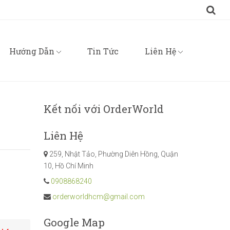
Hướng Dẫn
Tin Tức
Liên Hệ
eo %
Các Bước Đặt Order
Thông Tin Thanh Toán
Kết nối với OrderWorld
 từ 1kg trở lên)
Hướng Dẫn Lấy Từ Khóa & Link Tham Khảo
Liên Hệ
Bank China
Cam Kết Và Quy Định Khi Order
259, Nhật Tảo, Phường Diên Hồng, Quận
rung Quốc về VN – Nhận Ship Hộ Hàng Taobao
10, Hồ Chí Minh
0908868240
orderworldhcm@gmail.com
Google Map