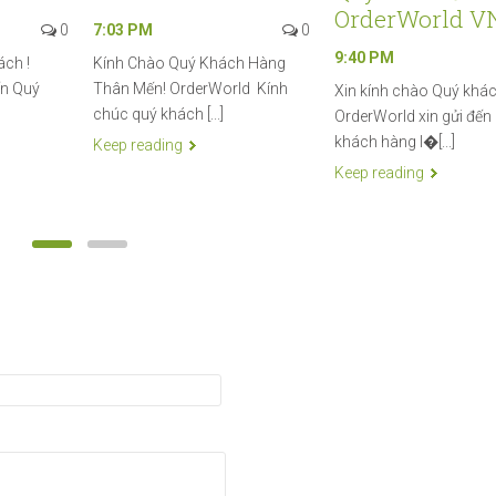
OrderWorld V
0
7:03 PM
0
9:40 PM
ách !
Kính Chào Quý Khách Hàng
ến Quý
Thân Mến! OrderWorld Kính
Xin kính chào Quý khác
chúc quý khách [...]
OrderWorld xin gửi đến
khách hàng l�[...]
Keep reading
Keep reading