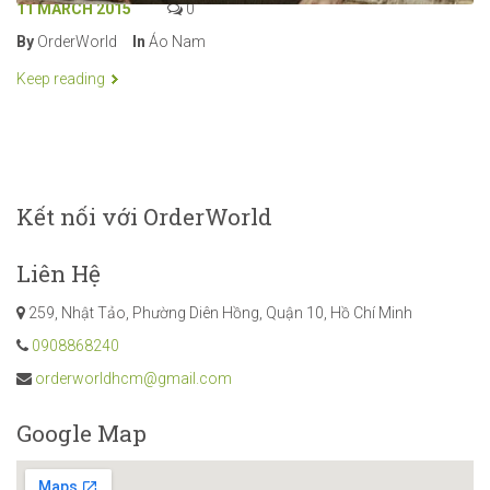
11 MARCH 2015
0
By
OrderWorld
In
Áo Nam
Keep reading
Kết nối với OrderWorld
Liên Hệ
259, Nhật Tảo, Phường Diên Hồng, Quận 10, Hồ Chí Minh
0908868240
orderworldhcm@gmail.com
Google Map